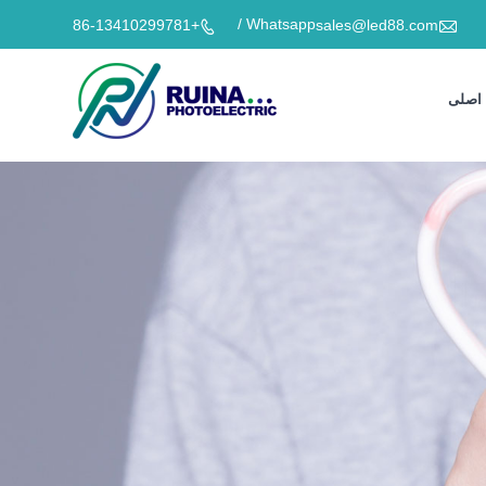

Whatsapp /
+86-13410299781
sales@led88.com

اصلی