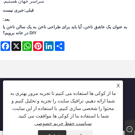
سراسر جهان هستیم.
قبلی:
خبری نیست
بعد:
به عنوان یک عاشق ناخن، آیا باید برای طراحی ناخن به یک سالن ناخن یا
DIY در خانه برویم؟
ebook
WhatsApp
X
Pinterest
LinkedIn
Share
X
ما از کوکی ها استفاده می کنیم تا تجربه مرور بهتری به
شما ارائه دهیم، ترافیک سایت را تجزیه و تحلیل کنیم و
کپی رایت © 2025 Shenzhen Ruina OptoElectronic Co. ، Ltd -
محتوا را شخصی سازی کنیم. با استفاده از این سایت،
لامپ ناخن ، مته ناخن ، جمع کننده گرد و غبار ناخن - کلیه حقوق
شما با استفاده ما از کوکی ها موافقت می کنید.
محفوظ است.
سیاست حفظ حریم خصوصی