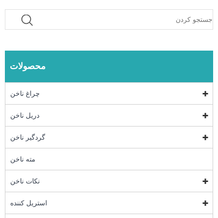
محصولات
چراغ ناخن
دریل ناخن
گردگیر ناخن
مته ناخن
نکات ناخن
استریل کننده