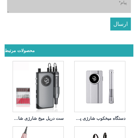
محصولات مرتبط
دستگاه میخکوب شارژی پرقدرت 45w 40000rpm
ست دریل میخ شارژی شارژی حرفه ای 45w 40000rpm