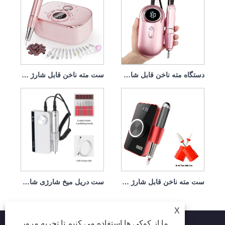
دستگاه مته ناخن قابل شارژ 45w 35000rpm
ست مته ناخن قابل شارژ با هندپیس قدرتمند 45w 35000rpm
ست مته ناخن قابل شارژ Nail Drill On Toes Fingers 35w 35000rpm
ست دریل میخ شارژی شارژی Near Me USB 45w 35000rpm
X
ما از کوکی ها استفاده می کنیم تا تجربه مرور