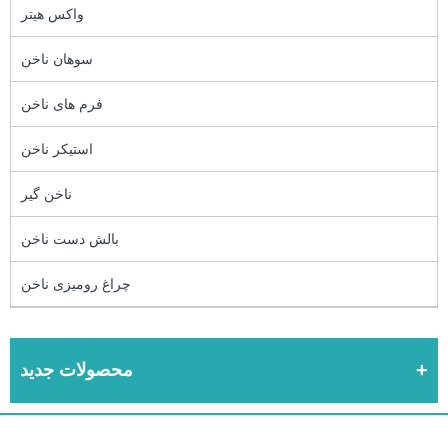
واکس هیتر
سوهان ناخن
فرم های ناخن
استیکر ناخن
ناخن گیر
بالش دست ناخن
چراغ رومیزی ناخن
محصولات جدید