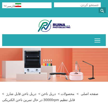
فارسی


قابلیت مشاهده منوی اصلی را تغییر دهید
صفحه اصلی
>
محصولات
>
دریل ناخن
>
دریل ناخن قابل شارژ
>
قابل تنظیم 30000rpm در حال تمرین ناخن الکتریکی