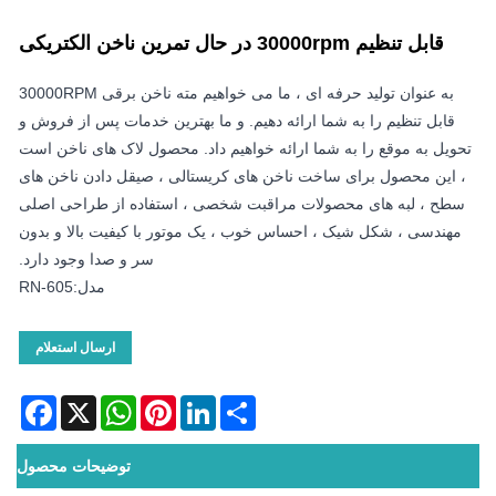
قابل تنظیم 30000rpm در حال تمرین ناخن الکتریکی
به عنوان تولید حرفه ای ، ما می خواهیم مته ناخن برقی 30000RPM
قابل تنظیم را به شما ارائه دهیم. و ما بهترین خدمات پس از فروش و
تحویل به موقع را به شما ارائه خواهیم داد. محصول لاک های ناخن است
، این محصول برای ساخت ناخن های کریستالی ، صیقل دادن ناخن های
سطح ، لبه های محصولات مراقبت شخصی ، استفاده از طراحی اصلی
مهندسی ، شکل شیک ، احساس خوب ، یک موتور با کیفیت بالا و بدون
سر و صدا وجود دارد.
مدل:RN-605
ارسال استعلام
acebook
WhatsApp
X
Pinterest
LinkedIn
Share
توضیحات محصول