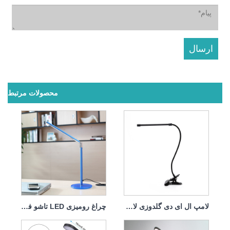
محصولات مرتبط
لامپ ال ای دی گلدوزی لامپ یقه غاز انعطاف پذیر فلزی
چراغ رومیزی LED تاشو فلزی خلاقانه