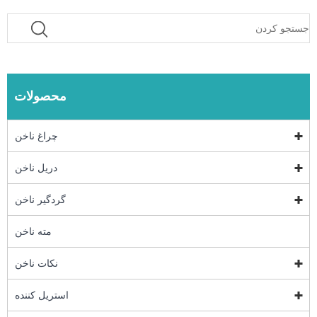
محصولات
چراغ ناخن
دریل ناخن
گردگیر ناخن
مته ناخن
نکات ناخن
استریل کننده