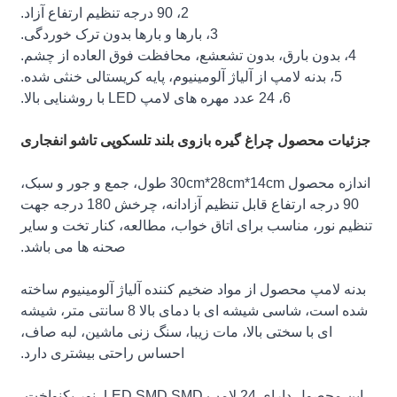
2، 90 درجه تنظیم ارتفاع آزاد.
3، بارها و بارها بدون ترک خوردگی.
4، بدون بارق، بدون تشعشع، محافظت فوق العاده از چشم.
5، بدنه لامپ از آلیاژ آلومینیوم، پایه کریستالی خنثی شده.
6، 24 عدد مهره های لامپ LED با روشنایی بالا.
جزئیات محصول چراغ گیره بازوی بلند تلسکوپی تاشو انفجاری
اندازه محصول 30cm*28cm*14cm طول، جمع و جور و سبک،
90 درجه ارتفاع قابل تنظیم آزادانه، چرخش 180 درجه جهت
تنظیم نور، مناسب برای اتاق خواب، مطالعه، کنار تخت و سایر
صحنه ها می باشد.
بدنه لامپ محصول از مواد ضخیم کننده آلیاژ آلومینیوم ساخته
شده است، شاسی شیشه ای با دمای بالا 8 سانتی متر، شیشه
ای با سختی بالا، مات زیبا، سنگ زنی ماشین، لبه صاف،
احساس راحتی بیشتری دارد.
این محصول دارای 24 لامپ LED SMD SMD، نور یکنواخت،