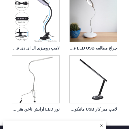
چراغ مطالعه LED USB قابل شارژ با محافظ چشم
لامپ رومیزی ال ای دی فوق روشن با گیره بزرگ تاشو
لامپ میز کار USB مانیکور زیبایی آرایش میکاپ نور میز
نور LED آرایش ناخن هنر تاتو مانیکور USB
X