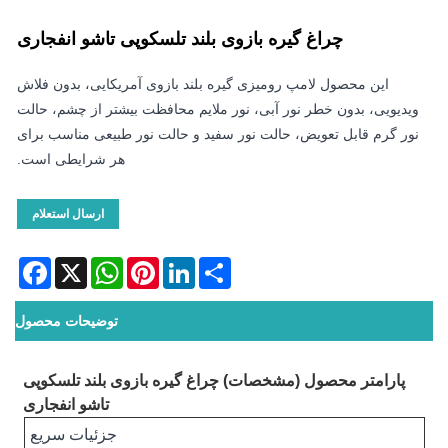
چراغ گیره بازوی بلند تلسکوپی تاشو انفجاری
این محصول لامپ رومیزی گیره بلند بازوی آمریکایی، بدون فلاش
ویدیویی، بدون خطر نور آبی، نور ملایم محافظت بیشتر از چشم، حالت
نور گرم قابل تعویض، حالت نور سفید و حالت نور طبیعی مناسب برای
هر شرایطی است.
ارسال استعلام
acebook
WhatsApp
X
Pinterest
LinkedIn
Share
توضیحات محصول
پارامتر محصول (مشخصات) چراغ گیره بازوی بلند تلسکوپی
تاشو انفجاری
جزئیات سریع