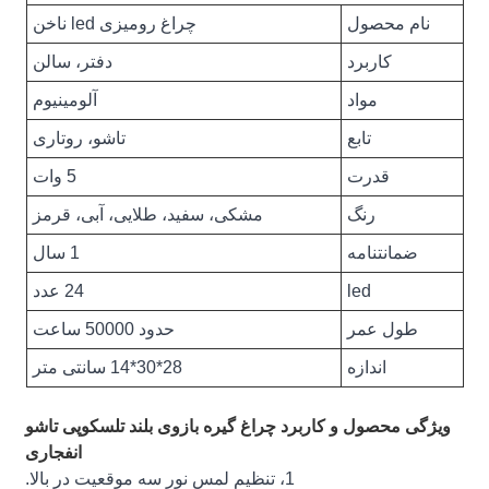
نام محصول
چراغ رومیزی led ناخن
کاربرد
دفتر، سالن
مواد
آلومینیوم
تابع
تاشو، روتاری
قدرت
5 وات
رنگ
مشکی، سفید، طلایی، آبی، قرمز
ضمانتنامه
1 سال
led
24 عدد
طول عمر
حدود 50000 ساعت
اندازه
28*30*14 سانتی متر
ویژگی محصول و کاربرد چراغ گیره بازوی بلند تلسکوپی تاشو
انفجاری
1، تنظیم لمس نور سه موقعیت در بالا.