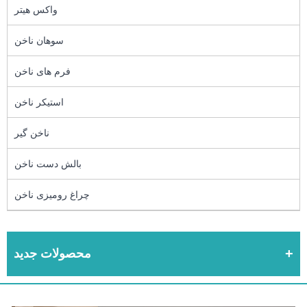
واکس هیتر
سوهان ناخن
فرم های ناخن
استیکر ناخن
ناخن گیر
بالش دست ناخن
چراغ رومیزی ناخن
محصولات جدید