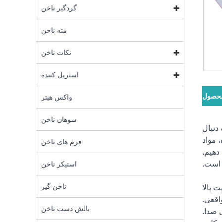
گردگیر ناخن
مته ناخن
نکات ناخن
استریل کننده
محصول
واکس هیتر
سوهان ناخن
 به دنبال
 مواد
فرم های ناخن
دهیم.
 است.
استیکر ناخن
ناخن گیر
 بالا
بالش دست ناخن