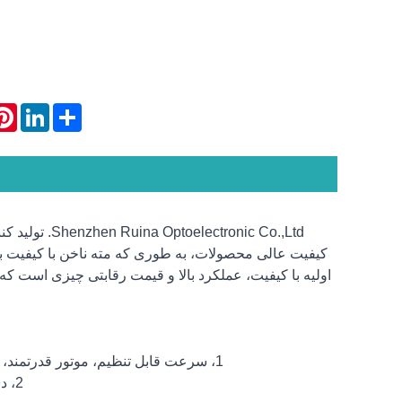
rest
LinkedIn
Share
ronic Co.,Ltd
کیفیت عالی محصولات، به طوری که مته ناخن با کیفیت ب
اولیه با کیفیت، عملکرد بالا و قیمت رقابتی چیزی است که
1، سرعت قابل تنظیم، موتور قدرتمند، سنباده زدن با سرعت بالا، تنظیم سرعت بی نهایت دستگیره در زمان واقعی.
2، دسته فلزی با سرعت بالا، بدنه تمام آلومینیومی، عمر طولانی صاف و بی صدا.