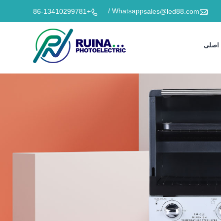

Whatsapp /
+86-13410299781
sales@led88.com

اصلی