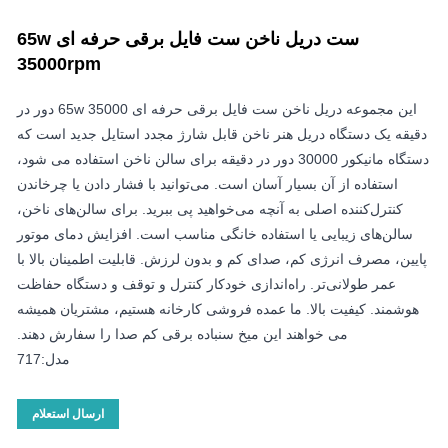
ست دریل ناخن ست فایل برقی حرفه ای 65w
35000rpm
این مجموعه دریل ناخن ست فایل برقی حرفه ای 65w 35000 دور در
دقیقه یک دستگاه دریل هنر ناخن قابل شارژ مجدد استایل جدید است که
دستگاه مانیکور 30000 دور در دقیقه برای سالن ناخن استفاده می شود،
استفاده از آن بسیار آسان است. می‌توانید با فشار دادن یا چرخاندن
کنترل‌کننده اصلی به آنچه می‌خواهید پی ببرید. برای سالن‌های ناخن،
سالن‌های زیبایی یا استفاده خانگی مناسب است. افزایش دمای موتور
پایین، مصرف انرژی کم، صدای کم و بدون لرزش. قابلیت اطمینان بالا با
عمر طولانی‌تر. راه‌اندازی خودکار کنترل و توقف و دستگاه حفاظت
هوشمند. کیفیت بالا. ما عمده فروشی کارخانه هستیم، مشتریان همیشه
می خواهند این میخ سنباده برقی کم صدا را سفارش دهند.
مدل:717
ارسال استعلام