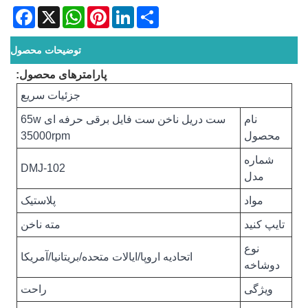
acebook
WhatsApp
X
Pinterest
LinkedIn
Share
توضیحات محصول
پارامترهای محصول:
جزئیات سریع
نام
ست دریل ناخن ست فایل برقی حرفه ای 65w
محصول
35000rpm
شماره
DMJ-102
مدل
مواد
پلاستیک
تایپ کنید
مته ناخن
نوع
اتحادیه اروپا/ایالات متحده/بریتانیا/آمریکا
دوشاخه
ویژگی
راحت