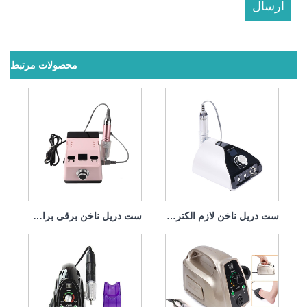
محصولات مرتبط
ست دریل ناخن لازم الکتریک 65w 35000rpm
ست دریل ناخن برقی برای پاک کردن ژل لهستانی 65w 35000rpm