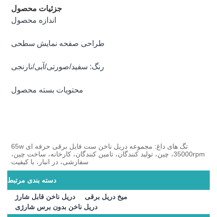
جزئیات محصول
اندازه محصول
طراحی صفحه نمایش سطحی
رنگ: سفید/صورتی/آبی/نارنجی
محتویات بسته محصول
تگ های داغ: مجموعه دریل ناخن ست فایل برقی حرفه ای 65w
35000rpm، چین، تولید کنندگان، تامین کنندگان، کارخانه، ساخت چین،
سفارشی، در انبار، با کیفیت
دسته بندی مرتبط
میخ دریل برقی
دریل ناخن قابل شارژ
دریل ناخن بدون برس شارژی