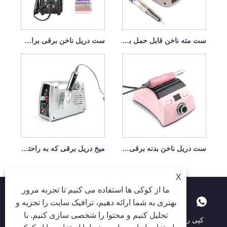
ست مته ناخن قابل حمل برقی با موتور قدرتمند 65w 35000rpm
ست دریل ناخن برقی برای حذف Dip 65w 35000rpm
ست دریل ناخن بدنه برقی با نگهدارنده قدرتمند 65w 35000rpm
میخ دریل برقی که به راحتی آسیب نمی بیند هندپیس 65w 35000rpm
X
ما از کوکی ها استفاده می کنیم تا تجربه مرور
بهتری به شما ارائه دهیم، ترافیک سایت را تجزیه و
تحلیل کنیم و محتوا را شخصی سازی کنیم. با
کپی رایت © 2025 Shenzhen Ruina OptoElectronic Co. ، Ltd -