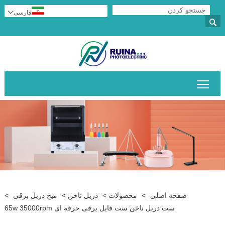
فارسی


قابلیت مشاهده منوی اصلی را تغییر دهید
صفحه اصلی
>
محصولات
>
دریل ناخن
>
میخ دریل برقی
>
ست دریل ناخن ست فایل برقی حرفه ای 65w 35000rpm