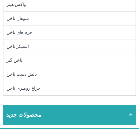
واکس هیتر
سوهان ناخن
فرم های ناخن
استیکر ناخن
ناخن گیر
بالش دست ناخن
چراغ رومیزی ناخن
محصولات جدید