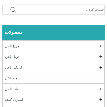
محصولات
چراغ ناخن
دریل ناخن
گردگیر ناخن
مته ناخن
نکات ناخن
استریل کننده