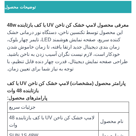
توضیحات محصول
معرفی محصول لامپ خشک کن ناخن UV با کف بازتابنده 48w
این محصول توسط تکنسین ناخن، دستگاه نور درمانی خشک
کننده سریع، صفحه نمایش هوشمند LED، تایمر چهار بلوک،
زمان بندی دیجیتال جدید ارتقا یافته، تا زمان خاموش شدن
خودکار است، لازم نیست نگران آسیب زدن به ناخن باشید.
طراحی صفحه نمایش دیجیتال، قدرت چهار دنده قابل تنظیم، با
توجه به نیاز شما برای تعیین زمان.
پارامتر محصول (مشخصات) لامپ خشک کن ناخن UV با کف
بازتابنده 48 وات
پارامترهای محصول:
جزئیات سریع
لامپ خشک کن ناخن UV با کف بازتابنده 48
نام محصول
وات
شماره مدل
SUN 1S 48W