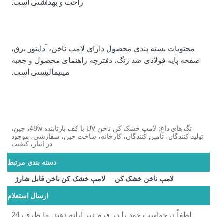
راحت و بهداشتی است.
محتویات بسته بندی محصول دارای لامپ ناخن، آداپتور برق،
صفحه پایه فولادی ضد زنگ، دفترچه راهنمای محصول و جعبه
مینیمالیستی است.
تگ های داغ: لامپ خشک کن ناخن UV با کف بازتابنده 48w، چین،
تولید کنندگان، تامین کنندگان، کارخانه، ساخت چین، سفارشی، موجود
در انبار، کیفیت
دسته بندی مرتبط
لامپ ناخن خشک کن
لامپ خشک کن ناخن قابل شارژ
ارسال استعلام
لطفاً درخواست خود را در فرم زیر ارائه دهید. ما ظرف 24