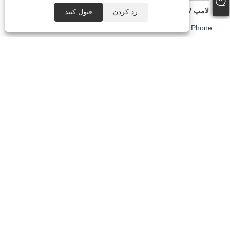
لامپ UV خشک کن ناخن با شارژر 86w
لامپ ناخن خشک کن ژل گرین لایف 120 وات
رد کردن
قبول کنید
Email
Whatsapp
Inquiry
Phone
لامپ خشک کن ناخن White Curing Fast 80w قابل حمل
لامپ خشک کن ناخن برای لاک ناخن 86w
کپی رایت © 2025 Shenzhen Ruina OptoElectronic Co. ، Ltd -
لامپ ناخن ، مته ناخن ، جمع کننده گرد و غبار ناخن - کلیه حقوق
محفوظ است.