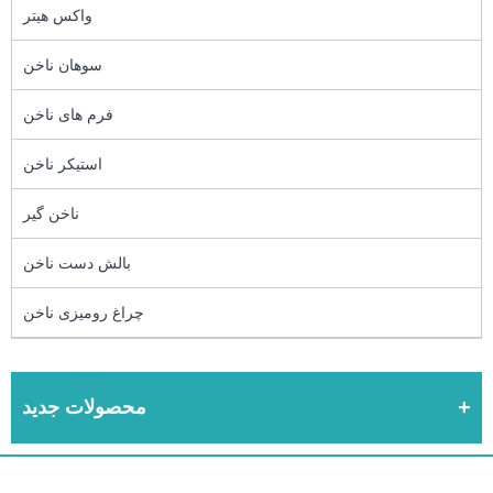
واکس هیتر
سوهان ناخن
فرم های ناخن
استیکر ناخن
ناخن گیر
بالش دست ناخن
چراغ رومیزی ناخن
محصولات جدید