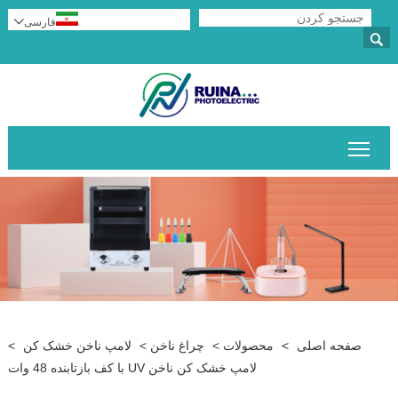
فارسی


قابلیت مشاهده منوی اصلی را تغییر دهید
صفحه اصلی
>
محصولات
>
چراغ ناخن
>
لامپ ناخن خشک کن
>
لامپ خشک کن ناخن UV با کف بازتابنده 48 وات