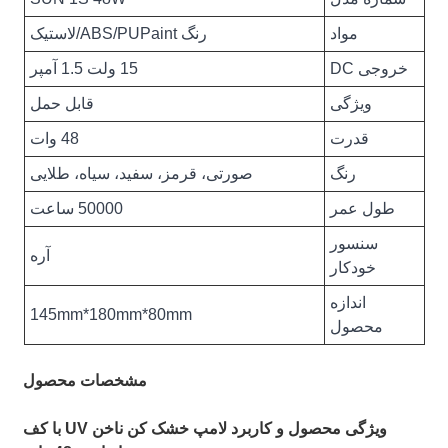
مواد
رنگ ABS/PUPaint/لاستیک
خروجی DC
15 ولت 1.5 آمپر
ویژگی
قابل حمل
قدرت
48 وات
رنگ
صورتی، قرمز، سفید، سیاه، طلایی
طول عمر
50000 ساعت
سنسور
آره
خودکار
اندازه
145mm*180mm*80mm
محصول
مشخصات محصول
ویژگی محصول و کاربرد لامپ خشک کن ناخن UV با کف