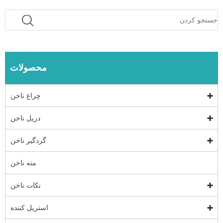
محصولات
چراغ ناخن
دریل ناخن
گردگیر ناخن
مته ناخن
نکات ناخن
استریل کننده