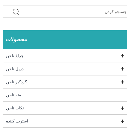
محصولات
چراغ ناخن
دریل ناخن
گردگیر ناخن
مته ناخن
نکات ناخن
استریل کننده