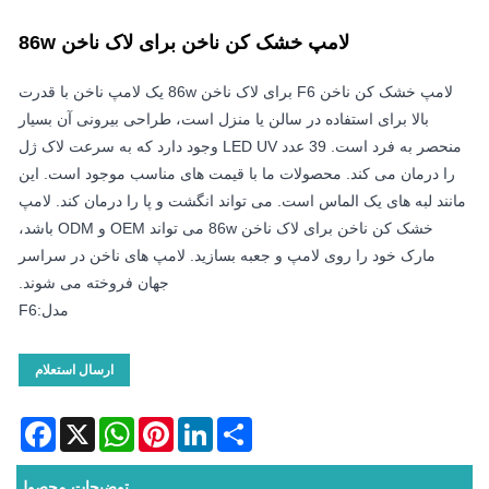
لامپ خشک کن ناخن برای لاک ناخن 86w
لامپ خشک کن ناخن F6 برای لاک ناخن 86w یک لامپ ناخن با قدرت
بالا برای استفاده در سالن یا منزل است، طراحی بیرونی آن بسیار
منحصر به فرد است. 39 عدد LED UV وجود دارد که به سرعت لاک ژل
را درمان می کند. محصولات ما با قیمت های مناسب موجود است. این
مانند لبه های یک الماس است. می تواند انگشت و پا را درمان کند. لامپ
خشک کن ناخن برای لاک ناخن 86w می تواند OEM و ODM باشد،
مارک خود را روی لامپ و جعبه بسازید. لامپ های ناخن در سراسر
جهان فروخته می شوند.
مدل:F6
ارسال استعلام
acebook
WhatsApp
X
Pinterest
LinkedIn
Share
توضیحات محصول