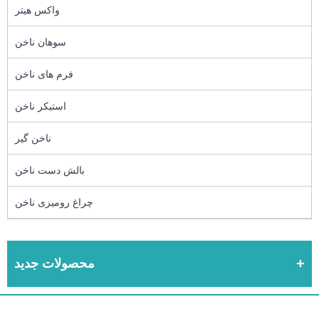
واکس هیتر
سوهان ناخن
فرم های ناخن
استیکر ناخن
ناخن گیر
بالش دست ناخن
چراغ رومیزی ناخن
محصولات جدید