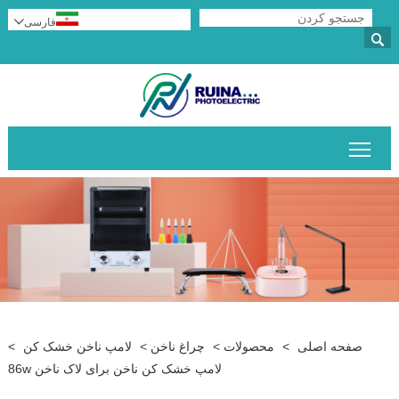
فارسی


قابلیت مشاهده منوی اصلی را تغییر دهید
صفحه اصلی
>
محصولات
>
چراغ ناخن
>
لامپ ناخن خشک کن
>
لامپ خشک کن ناخن برای لاک ناخن 86w