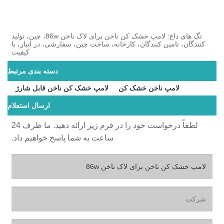
تگ های داغ: لامپ خشک کن ناخن برای لاک ناخن 86w، چین، تولید
کنندگان، تامین کنندگان، کارخانه، ساخت چین، سفارشی، در انبار، با
کیفیت
دسته بندی مرتبط
لامپ ناخن خشک کن
لامپ خشک کن ناخن قابل شارژ
ارسال استعلام
لطفاً درخواست خود را در فرم زیر ارائه دهید. ما ظرف 24
ساعت به شما پاسخ خواهیم داد.