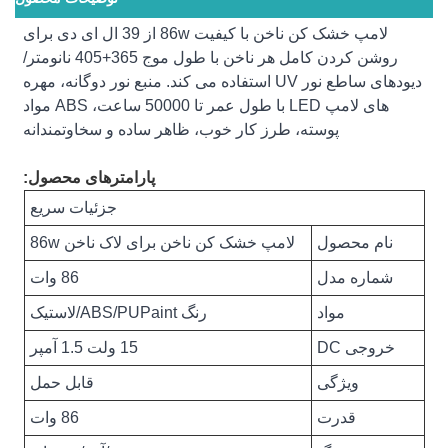
لامپ خشک کن ناخن با کیفیت 86w از 39 ال ای دی برای
روشن کردن کامل هر ناخن با طول موج 365+405 نانومتر/
دیودهای ساطع نور UV استفاده می کند. منبع نور دوگانه، مهره
های لامپ LED با طول عمر تا 50000 ساعت، ABS مواد
پوسته، طرز کار خوب، ظاهر ساده و سخاوتمندانه
پارامترهای محصول:
جزئیات سریع
نام محصول
لامپ خشک کن ناخن برای لاک ناخن 86w
شماره مدل
86 وات
مواد
رنگ ABS/PUPaint/لاستیک
خروجی DC
15 ولت 1.5 آمپر
ویژگی
قابل حمل
قدرت
86 وات