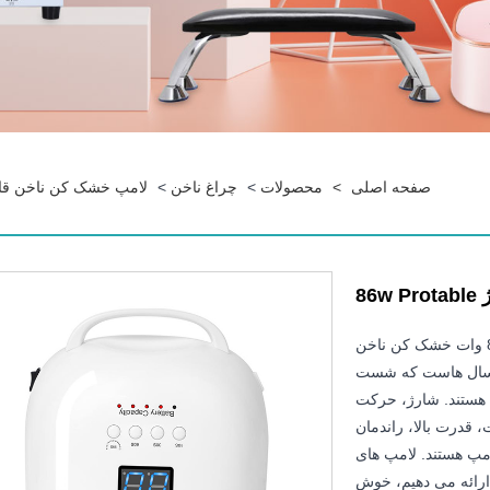
صفحه اصلی
>
محصولات
>
چراغ ناخن
>
لامپ خشک کن ناخن قا
8
با کیفیت RN-86W بی سیم حرفه ای سیاه و سفید 360 درجه 86 وات خشک کن ناخن
. سال هاست که شست
 هستند. شارژ، حرکت
درت بالا، راندمان
امپ هستند. لامپ های
 ارائه می دهیم، خوش