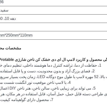
86 وا
سفید 
دهه 10، 30، 60
mm*250mm*110mm
مشخصات مح
ی محصول و کاربرد لامپ ال ای دی خشک کن ناخن شارژی 86w Protable
1، حفاظت از دما، تراشه کنترل دما هوشمند داخلی، تنظیم دمای خودکار.
2، فضای بزرگ آزاد و بدون محدودیت، دست و پا قابل استفاده است.
4، با لامپ ناخن موقعیت نور انگشت شست مستقل.
5، می تواند برای زیبایی ناخن، سالن ناخن، هنر ناخن DIY اعمال شود.
7، محصول دارای گواهینامه کیفیت است.