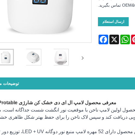
ارسال استعلام
Facebook
WhatsApp
X
Pinte
توضیحات 
معرفی محصول لامپ ال ای دی خشک کن شارژی 86w Protable
ی خشک کن قابل شارژ 86 واتی این محصول اولین لامپ ناخن با موقعیت نور انگشت شست جداگانه اس
ه خوبی دریافت کند و سپس لاک ناخن را برای حفظ بهتر شکل ظاهری خ
2) لامپ ال ای دی خشک کن ناخن قابل شارژ 86 واتی این محصول دارای 52 مهره لامپ من