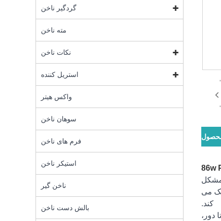
گردگیر ناخن
مته ناخن
نکات ناخن
استریل کننده
واکس هیتر
سوهان ناخن
محصول
فرم های ناخن
استیکر ناخن
ت، مشکل
ناخن گیر
شک می
کند.
بالش دست ناخن
بع نور دوگانه LED + UV، توزیع دور تا دور،