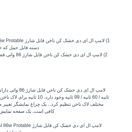
دسته قابل حمل که حم
2) لامپ ال ا
ثانیه / 60 ثانیه / 99 ثانیه
مختلف لاک ناخن تنظیم کرد. . یک چراغ نمایشگر تغیی
کافی است. یک صفحه نمایش LCD بزرگ وجود دارد که می تواند زمان پخت و حالت عملکرد را نشان د