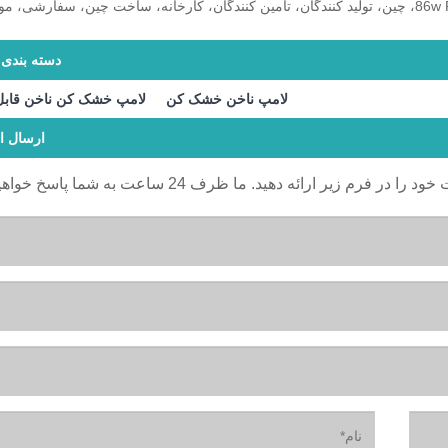
تگ های داغ: لامپ ال ای دی خشک کن ناخن قابل شارژ 86w Protable، چین، تولید کنندگان، تامین کنندگان، کارخانه، ساخت چین، سفار
دسته بندی 
لامپ ناخن خشک کن
لامپ خشک کن ناخن قابل
ارسال ا
ر فرم زیر ارائه دهید. ما ظرف 24 ساعت به شما پاسخ خواهیم داد.