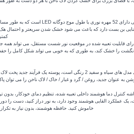
، با فضای بزرگ برای خشک کردن لاک ناخن با هر دو دست به طور هم
1) لامپ ال ای دی خشک کن ناخن قابل شارژ 86 واتی دارای 52 مهره نوری با طول موج دوگانه ED
ایی توزیع شده است، 360 درجه روشنایی بن بست دارد که باعث می شود خشک شدن سریعتر و احتمال
کمتر
ای دی خشک کن ناخن قابل شارژ 86 واتی دارای قابلیت تعبیه شده در موقعیت نور شست مستقل، می تواند همه 
انگشت را خشک کند، به طوری که به خوبی می تواند شکل کامل را حفظ
لامپ ال ای دی خشک کن قابل شارژ 86w Protable دارای مدل های سیاه و سفید 2 رنگی است، پوسته یک فرآیند جدی
به عنوان جدید، روغن / گرد و غبار / خاک / لاک ناخن را می توان پاک
دی خشک کن ناخن قابل شارژ 86 واتی تراشه کنترل دما هوشمند داخلی تعبیه شده، تنظیم دمای خودکار، بدو
عملکرد القایی هوشمند وجود دارد، به نور دراز کنید، دست را دور ا
خاموش کنید. حافظه هوشمند، بدون نیاز به تکرار 