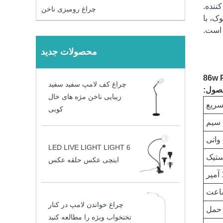
نده.
چراغ رومیزی ناخن
ار بلوک، با
 است.
محصولات جدید
چراغ کف لامپ سفید سفید
حصول:
زیبایی ناخن مژه های خال
سریع
کوبی
LED LIVE LIGHT LIGHT 6
اینچی عکس حلقه عکس
چراغ خواندن لامپ در کنار
 حمل
تختخواب ویژه را مطالعه کنید