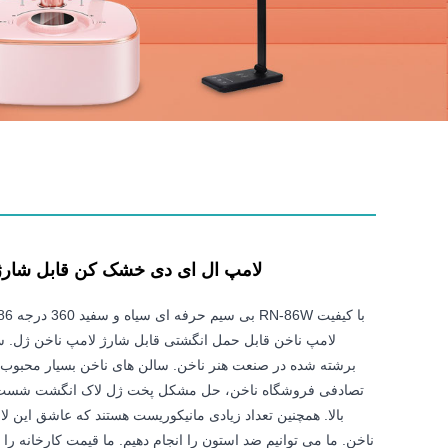
لامپ ال ای دی خشک کن قابل شارژ 6w Protable
لامپ ناخن قابل حمل انگشتی قابل شارژ لامپ ناخن ژل
برشته شده در صنعت هنر ناخن. سالن های ناخن بسیار محبوب
تصادفی فروشگاه ناخن، حل مشکل پخت ژل لاک انگشت شست، ق
بالا. همچنین تعداد زیادی مانیکوریست هستند که عاشق این ل
ناخن. ما می توانیم ضد استون را انجام دهیم. ما قیمت کارخانه را