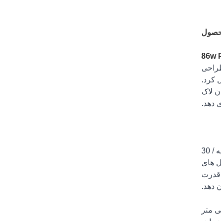
حصول
 با طراحی
 کرد.
کردن لاک
 دهد.
لامپ ال ای دی خشک کن ناخن قابل شارژ 86 واتی دارای طراحی صفحه نمایش سطح محصول، چهار دکمه تنظیم زمان 10 ثانیه / 30
 مدل های
 قدرت
86 اندازه این محصول 270 میلی متر طول، 250 میلی متر عرض و 110 میلی متر