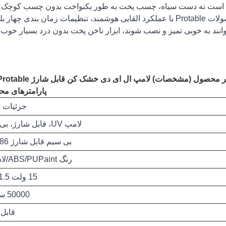
است نه دست سیاه، چسب پخت به طور یکنواخت بدون چسب کوچک کن
3) لامپ ال ای دی خشک کن ناخن قابل شارژ 86w محصولات Protable با عملکرد القایی هوشمند، تنظیمات زمان بندی چه
توانند به خوبی تمیز و نصب شوند، ابزار ناخن پخت بدون درد بسیار خوب
ر محصول (مشخصات) لامپ ال ای دی خشک کن قابل شارژ 86w Protable
پارامترهای م
جزئیات 
لامپ UV، قابل شارژ، بی سیم
بی سیم قابل شارژ 86 واتی
رنگ ABS/PUPaint/لاستیک
15 ولت 1.5 آمپر
50000 ساعت
قابل