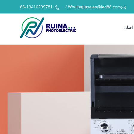

Whatsapp /
+86-13410299781
sales@led88.com

اصلی