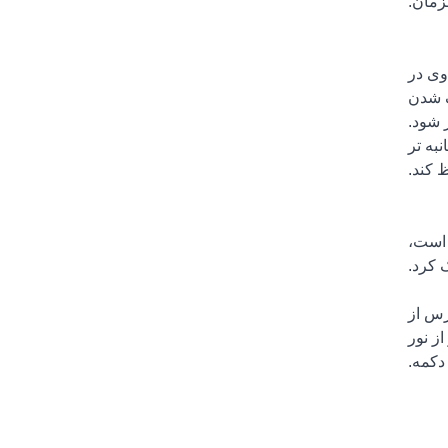
زمان.
L است که به طور مساوی در
 هک شدن
 شود.
جانبه تر
 کند.
د پخت لاک است،
 کرد.
ن ترس از
ز نور
دکمه.