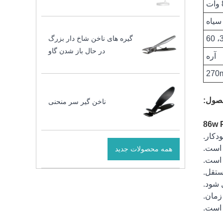
ت
سیاه
گیره های ناخن شاخ دار بزرگ
در حال باز شدن گاو
آره
270
صول:
ناخن گیر سر منحنی
همه محصولات جدید