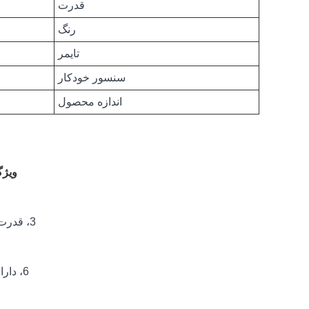
قدرت
رنگ
تایمر
سنسور خودکار
اندازه محصول
ویژگ
3، قدرت بالا، 52 مهره لامپ با طول موج دوگانه LED، زمان پخت بسیار سریع است.
6، دارای طراحی دسته قابل حمل، حمل آسان، قابل استفاده در هر مکان، هر زمان.