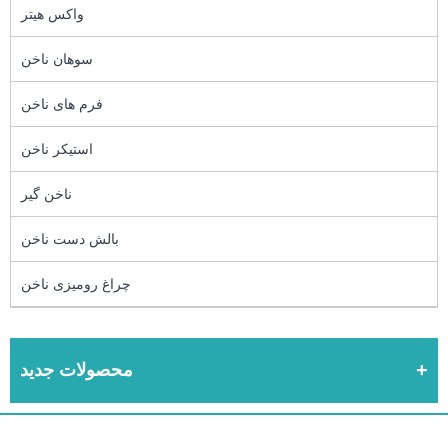
واکس هیتر
سوهان ناخن
فرم های ناخن
استیکر ناخن
ناخن گیر
بالش دست ناخن
چراغ رومیزی ناخن
محصولات جدید