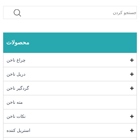
محصولات
چراغ ناخن
دریل ناخن
گردگیر ناخن
مته ناخن
نکات ناخن
استریل کننده