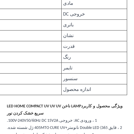
ABS/PUPAINT/رنگ لاستیکی
15 ولت 2a
18600mah
قابل حمل
96 وات
گل سرخ / سفید
10s ، 30s ، 60s
بله
270mm*250mm*110mm
LAMP ناخن LED HOME COMPACT UV UV UV
سریع خشک کردن نور