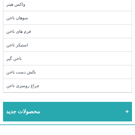
واکس هیتر
سوهان ناخن
فرم های ناخن
استیکر ناخن
ناخن گیر
بالش دست ناخن
چراغ رومیزی ناخن
محصولات جدید