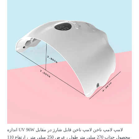
لامپ لامپ ناخن لامپ ناخن قابل شارژ در مقابل UV 96W اندازه
محصول جذاب 270 میلی متر طول ، عرض 250 میلی متر ، ارتفاع 110