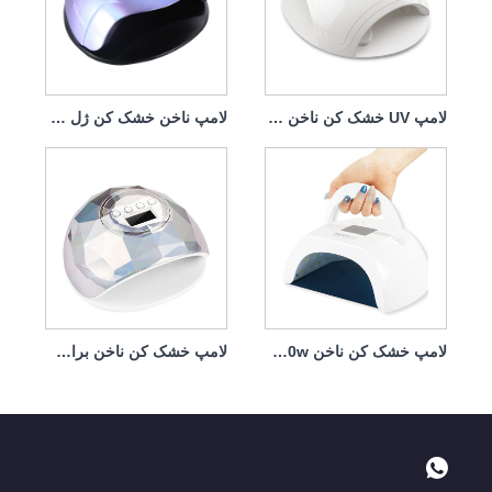
لامپ ناخن خشک کن ژل گرین لایف 120 وات
لامپ خشک کن ناخن برای لاک ناخن 86w