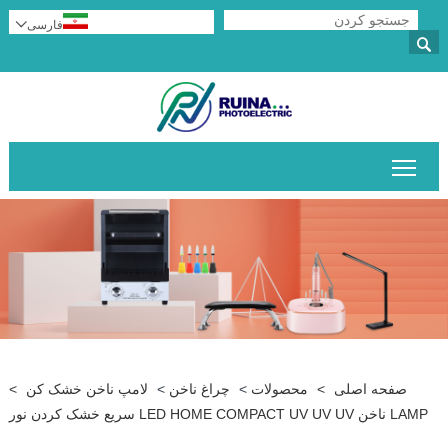
فارسی

یر دهید
 ناخن
>
لامپ ناخن خشک کن
>