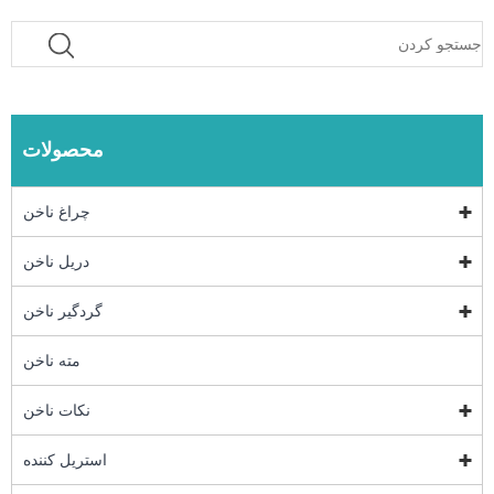
محصولات
چراغ ناخن
دریل ناخن
گردگیر ناخن
مته ناخن
نکات ناخن
استریل کننده