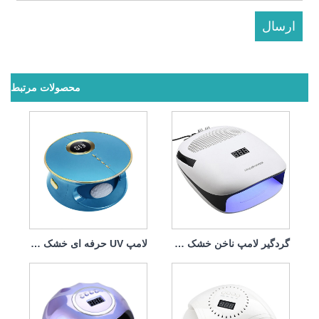
محصولات مرتبط
لامپ UV حرفه ای خشک کن ناخن 168w