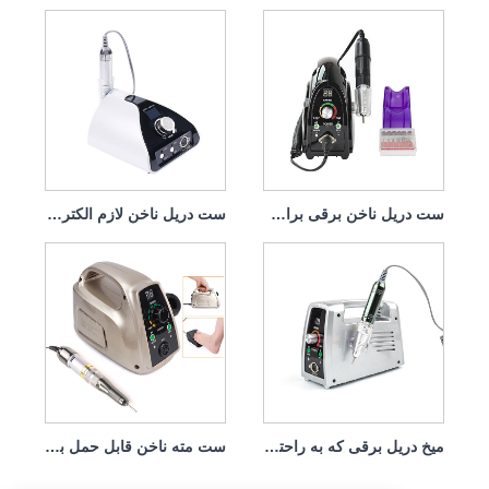
ست دریل ناخن برقی برای حذف Dip 65w 35000rpm
ست دریل ناخن لازم الکتریک 65w 35000rpm
میخ دریل برقی که به راحتی آسیب نمی بیند هندپیس 65w 35000rpm
ست مته ناخن قابل حمل برقی با موتور قدرتمند 65w 35000rpm