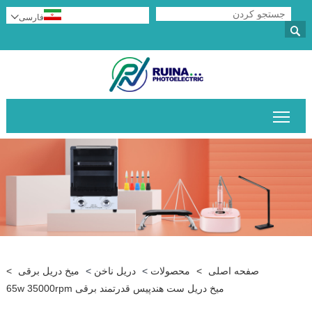
فارسی


قابلیت مشاهده منوی اصلی را تغییر دهید
صفحه اصلی
>
محصولات
>
دریل ناخن
>
میخ دریل برقی
>
میخ دریل ست هندپیس قدرتمند برقی 65w 35000rpm