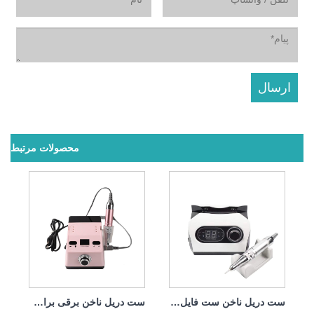
محصولات مرتبط
ست دریل ناخن ست فایل برقی حرفه ای 65w 35000rpm
ست دریل ناخن برقی برای پاک کردن ژل لهستانی 65w 35000rpm