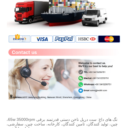
تگ های داغ: ست دریل ناخن دستی قدرتمند برقی 65w 35000rpm،
چین، تولید کنندگان، تامین کنندگان، کارخانه، ساخت چین، سفارشی،