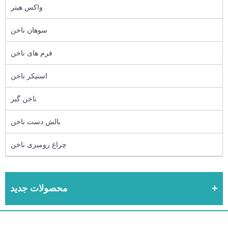
واکس هیتر
سوهان ناخن
فرم های ناخن
استیکر ناخن
ناخن گیر
بالش دست ناخن
چراغ رومیزی ناخن
محصولات جدید