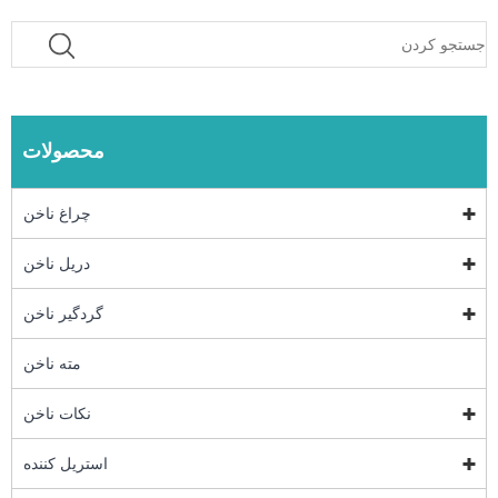
محصولات
چراغ ناخن
دریل ناخن
گردگیر ناخن
مته ناخن
نکات ناخن
استریل کننده