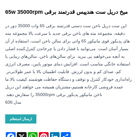
میخ دریل ست هندپیس قدرتمند برقی 65w 35000rpm
این ست دریل ناخن ست دستی قدرتمند برقی 65 وات 35000 دور در
دقیقه، مجموعه مته های ناخن برقی جدید با سرعت بالا مجموعه مته
های پدیکور قوی مانیکور 65 واتی برای سالن ناخن است، استفاده از آن
بسیار آسان است. می‌توانید با فشار دادن یا چرخاندن کنترل‌کننده اصلی
به آنچه می‌خواهید پی ببرید. برای سالن‌های ناخن، سالن‌های زیبایی یا
استفاده خانگی مناسب است. افزایش دمای موتور پایین، مصرف انرژی
کم، صدای کم و بدون لرزش. قابلیت اطمینان بالا با عمر طولانی‌تر.
راه‌اندازی خودکار کنترل و توقف و دستگاه حفاظت هوشمند.کیفیت بالا.ما
عمده فروشی کارخانه هستیم،مشتریان همیشه می خواهند این دریل
ناخن مانیکور پدیکور برقی 35000rpm را سفارش دهند.
مدل:606
ارسال استعلام
acebook
WhatsApp
X
Pinterest
LinkedIn
Share