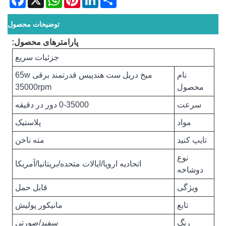
توضیحات محصول
پارامترهای محصول:
جزئیات سریع
نام
میخ دریل ست هندپیس قدرتمند برقی 65w
محصول
35000rpm
سرعت
0-35000 دور در دقیقه
مواد
پلاستیک
تایپ کنید
مته ناخن
نوع
اتحادیه اروپا/ایالات متحده/بریتانیا/آمریکا
دوشاخه
ویژگی
قابل حمل
تابع
مانیکور پولیش
رنگ
سفید/صورتی