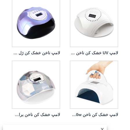
لامپ UV خشک کن ناخن با شارژر 86w
لامپ ناخن خشک کن ژل گرین لایف 120 وات
لامپ خشک کن ناخن White Curing Fast 80w قابل حمل
لامپ خشک کن ناخن برای لاک ناخن 86w
X