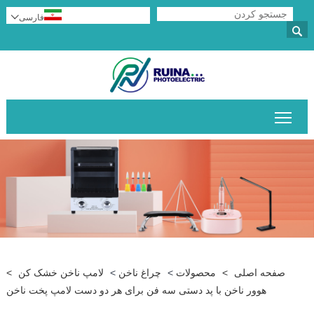
فارسی


قابلیت مشاهده منوی اصلی را تغییر دهید
صفحه اصلی
>
محصولات
>
چراغ ناخن
>
لامپ ناخن خشک کن
>
هوور ناخن با پد دستی سه فن برای هر دو دست لامپ پخت ناخن