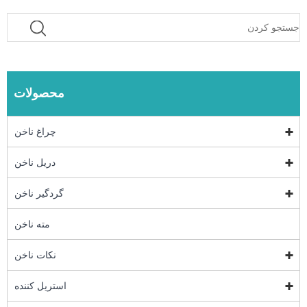
محصولات
چراغ ناخن
دریل ناخن
گردگیر ناخن
مته ناخن
نکات ناخن
استریل کننده