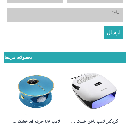
محصولات مرتبط
گردگیر لامپ ناخن خشک کن 140w 4 in1
لامپ UV حرفه ای خشک کن ناخن 168w