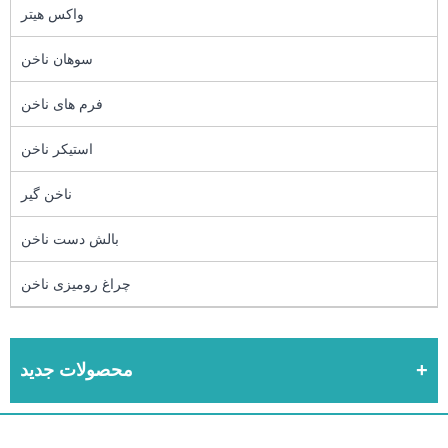
واکس هیتر
سوهان ناخن
فرم های ناخن
استیکر ناخن
ناخن گیر
بالش دست ناخن
چراغ رومیزی ناخن
محصولات جدید