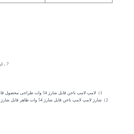
7 ، این محصول دارای حق ثبت اختراع است و CE.rohs.Certification را تصویب کرده است.
1
）
لامپ لامپ ناخن قابل شارژ 54 وات طراحی محصول قابل شارژ طراحی شکل مستطیل شکل برای قرار دادن دست و پا بسیار مناسب است.
2
）
شارژ لامپ لامپ ناخن قابل ش