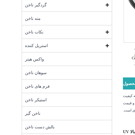
گردگیر ناخن
مته ناخن
نکات ناخن
استریل کننده
واکس هیتر
سوهان ناخن
محصول
فرم های ناخن
به کیفیت
استیکر ناخن
 و قیمت
ری است.
ناخن گیر
بالش دست ناخن