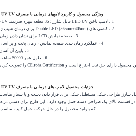
ویژگی محصول و کاربرد لامپهای درمانی با مصرف UV UV UV بالا
1 ، لامپ ناخن LED UV قابل شارژ ؛ 36 قطعه مهره قدرتمند LED -UV ؛
2 ، کشتی های Double LED (365nm+405nm) برای درمان شیب ژل UV ؛
3 ، صفحه نمایش LCD برای نشان دادن زمان پخت ؛
4 ، عملکرد زمان بندی صفحه نمایش ، زمان پخت و پز آسان است.
5 ، پایین آن آسان است.
6 ، طول عمر 50000 ساعت است.
جزئیات محصول لامپ های درمانی با مصرف UV UV UV بالا
ارژ 54 وات ظاهر قابل شارژ در قسمت بالای یک طراحی دسته حمل وجود دارد ، این طرح برای دستی در
که بتوانید محصول را در حال حرکت حمل کنید ، مناسب