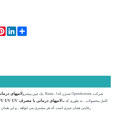
rest
LinkedIn
Share
لامپهای درمانی با م
شرکت Optoelectronic شنژن Ruina ، Ltd. یک چین پیشرو
لامپهای درمانی با مصرف UV UV UV بالا
کامل محصولات ، به طوری که ما
رقابتی همان چیزی است که هر مشتری می خواهد ، و این همان چی