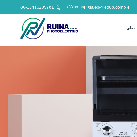

Whatsapp /
+86-13410299781
sales@led88.com

اصلی