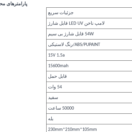
پارامترهای م
جزئیات سریع
لامپ ناخن LED UV قابل شارژ
54W قابل شارژ بی سیم
ABS/PUPAINT/رنگ لاستیکی
15V 1.5a
15600mah
قابل حمل
54 وات
سفید
50000 ساعت
بله
230mm*210mm*105mm