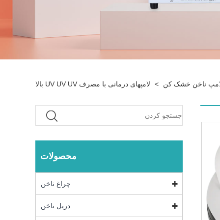
امپ ناخن خشک کن
>
لامپهای درمانی با مصرف UV UV UV بالا
محصولات
چراغ ناخن
دریل ناخن