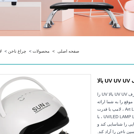
صفحه اصلی
>
محصولات
>
چراغ ناخن
>
ل
لا
به عنوان تولید حرفه ای ، ما می خواهیم لامپ های درمانی با مصرف UV UV بالا UV را
وقع را به شما ارائه
خواهیم داد. این محصول لامپ درمانی هوشمندانه Art Light Therapy ، لامپ با قدرت
بالا پخت ناخن خشک ، زیاد با 66 UV/LED LAMP LAMP SOURCE DUAL LAMP ، با
عملکرد دست القایی را شناسایی کند و
ن ناخن را آزاد کند.